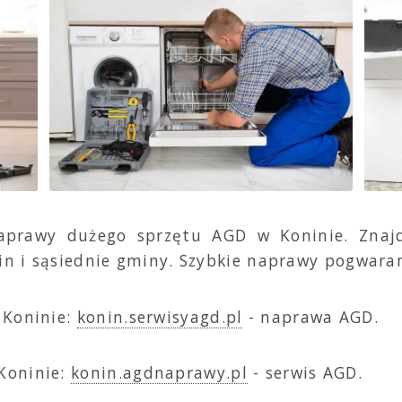
naprawy dużego sprzętu AGD w Koninie. Znajd
onin i sąsiednie gminy. Szybkie naprawy pogwa
 Koninie:
konin.serwisyagd.pl
- naprawa AGD.
Koninie:
konin.agdnaprawy.pl
- serwis AGD.