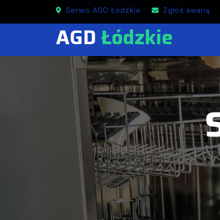
Mobilne usługi serwisowe urządzeń AGD w Łódzkim
Serwis AGD Łódzkie
Zgłoś awarię
AGD
Łódzkie