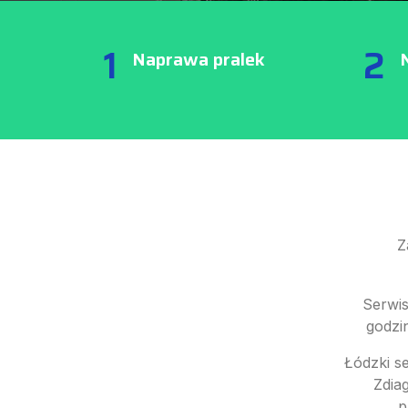
1
2
Naprawa pralek
Z
Serwis
godzi
Łódzki s
Zdia
p