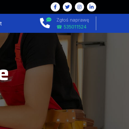
Zgłoś naprawę
t
☎ 535011524
e