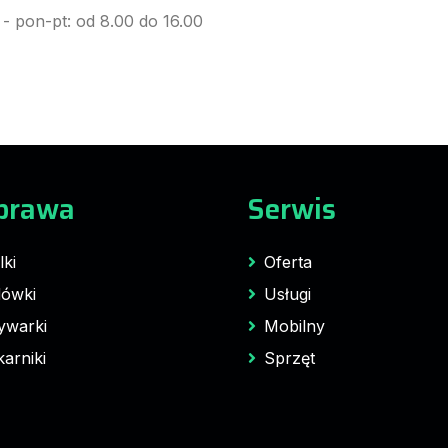
- pon-pt: od 8.00 do 16.00
prawa
Serwis
lki
Oferta
ówki
Usługi
ywarki
Mobilny
karniki
Sprzęt