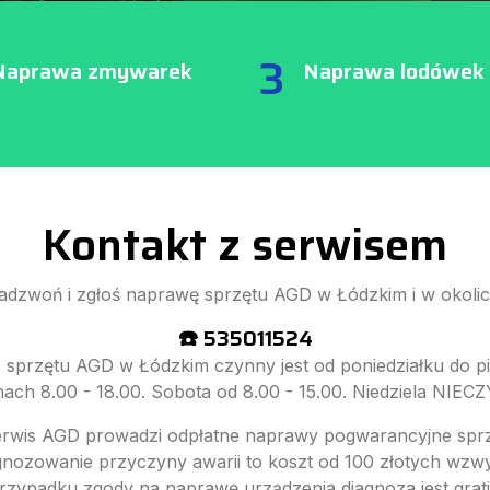
3
Naprawa zmywarek
Naprawa lodówek
Kontakt z serwisem
adzwoń i zgłoś naprawę sprzętu AGD w Łódzkim i w okolic
☎️ 535011524
 sprzętu AGD w Łódzkim czynny jest od poniedziałku do p
nach 8.00 - 18.00. Sobota od 8.00 - 15.00. Niedziela NIEC
erwis AGD prowadzi odpłatne naprawy pogwarancyjne spr
gnozowanie przyczyny awarii to koszt od 100 złotych wzw
rzypadku zgody na naprawę urządzenia diagnoza jest grati