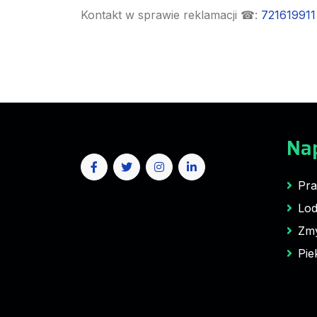
Kontakt w sprawie reklamacji ☎:
721619911
Na
Pra
Lod
Zm
Pie