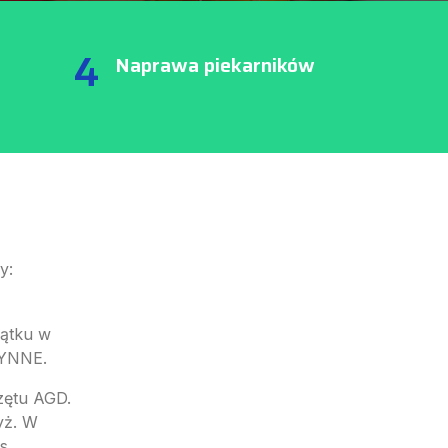
4
Naprawa piekarników
y:
iątku w
ZYNNE.
zętu AGD.
yż. W
s.