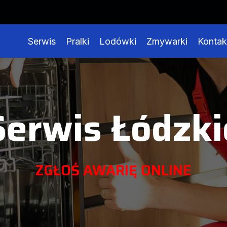
Serwis
Pralki
Lodówki
Zmywarki
Kontak
Serwis Łódzki
ZGŁOŚ AWARIĘ ONLINE